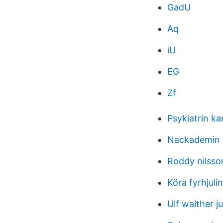
GadU
Aq
iU
EG
Zf
Psykiatrin ka
Nackademin 
Roddy nilsso
Köra fyrhjuli
Ulf walther ju