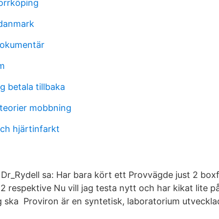
orrköping
 danmark
dokumentär
am
 betala tillbaka
 teorier mobbning
ch hjärtinfarkt
 Dr_Rydell sa: Har bara kört ett Provvägde just 2 box
 respektive Nu vill jag testa nytt och har kikat lite p
 ska Proviron är en syntetisk, laboratorium utveckla