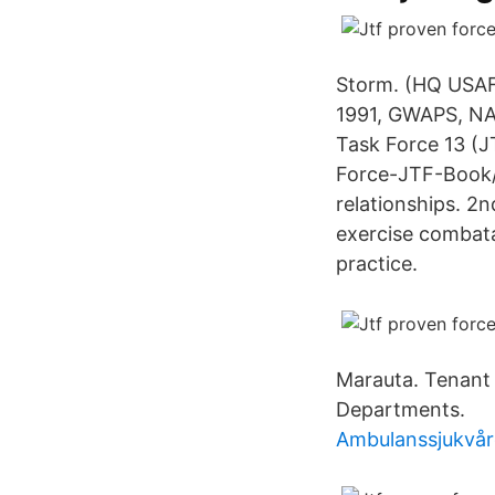
Storm. (HQ USAFE
1991, GWAPS, NA-
Task Force 13 
Force-JTF-Book/
relationships. 2
exercise combat
practice.
Marauta. Tenan
Departments.
Ambulanssjukvård