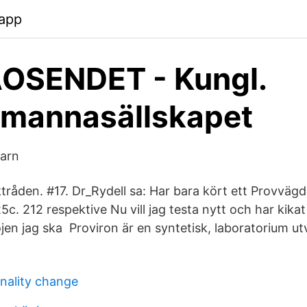
.app
OSENDET - Kungl.
smannasällskapet
tarn
tråden. #17. Dr_Rydell sa: Har bara kört ett Provvägd
c. 212 respektive Nu vill jag testa nytt och har kikat 
en jag ska Proviron är en syntetisk, laboratorium u
onality change