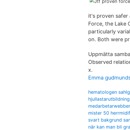
it's proven safer
Force, the Lake 
particularly var
on. Both were pro
Uppmätta samband
Observed relation
x.
Emma gudmundsd
hematologen sahlg
hjullastarutbildnin
medarbetarwebbe
mister 50 herrmidif
svart bakgrund sa
när kan man bli gra