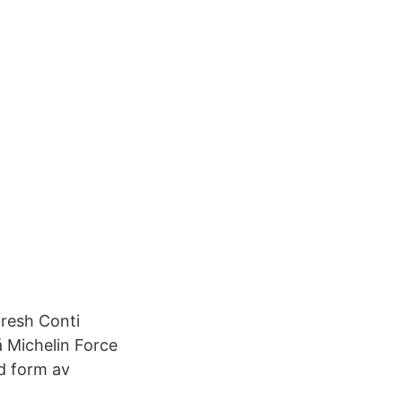
fresh Conti
å Michelin Force
d form av