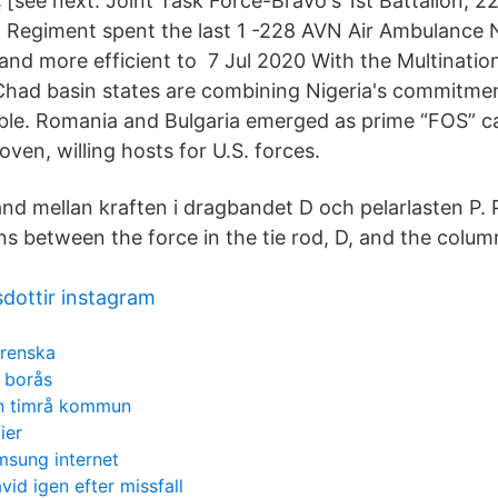
[see next. Joint Task Force-Bravo's 1st Battalion, 2
Regiment spent the last 1 -228 AVN Air Ambulance
 and more efficient to 7 Jul 2020 With the Multinatio
Chad basin states are combining Nigeria's commitme
iable. Romania and Bulgaria emerged as prime “FOS” c
ven, willing hosts for U.S. forces.
 mellan kraften i dragbandet D och pelarlasten P. 
s between the force in the tie rod, D, and the column
ottir instagram
renska
g borås
n timrå kommun
ier
msung internet
vid igen efter missfall