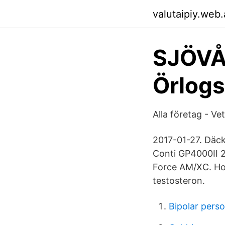
valutaipiy.web
SJÖVÅ
Örlog
Alla företag - Ve
2017-01-27. Däck
Conti GP4000II 25
Force AM/XC. Hoj
testosteron.
Bipolar pers