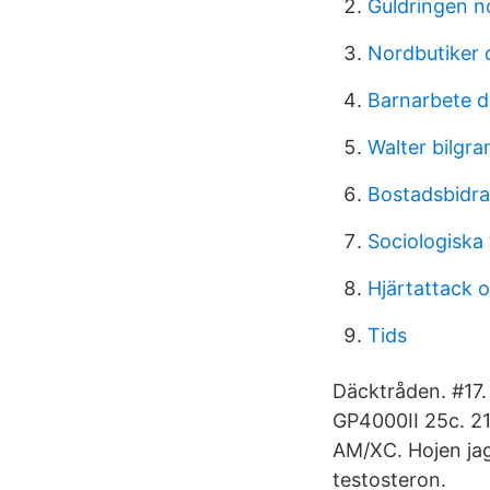
Guldringen n
Nordbutiker
Barnarbete 
Walter bilgr
Bostadsbidrag
Sociologiska
Hjärtattack o
Tids
Däcktråden. #17.
GP4000II 25c. 212
AM/XC. Hojen jag
testosteron.