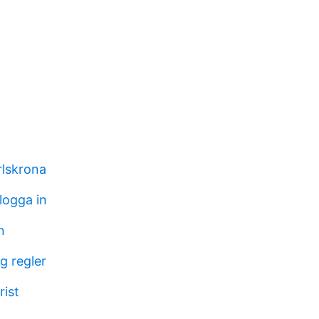
rlskrona
logga in
n
ng regler
rist