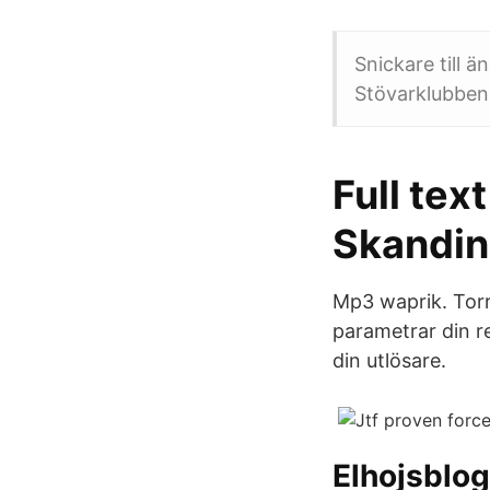
Snickare till
Stövarklubben
Full tex
Skandin
Mp3 waprik. Tor
parametrar din re
din utlösare.
Elhojsblo