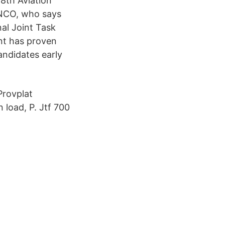
28th Aviation
 NCO, who says
nal Joint Task
nt has proven
andidates early
Provplat
 load, P. Jtf 700