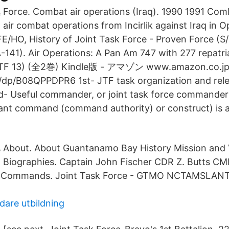
Force. Combat air operations (Iraq). 1990 1991 Co
air combat operations from Incirlik against Iraq in O
/HO, History of Joint Task Force - Proven Force (S
141). Air Operations: A Pan Am 747 with 277 repatri
(JTF 13) (全2巻) Kindle版 - アマゾン www.amazon.co.jp/
dp/B08QPPDPR6 1st- JTF task organization and re
nd- Useful commander, or joint task force commander
ant command (command authority) or construct) is a
About. About Guantanamo Bay History Mission and V
Biographies. Captain John Fischer CDR Z. Butts C
t Commands. Joint Task Force - GTMO NCTAMSLA
are utbildning