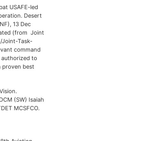
mbat USAFE-led
peration. Desert
/NF), 13 Dec
ated (from Joint
Joint-Task-
levant command
 authorized to
 proven best
ision.
MDCM (SW) Isaiah
NTDET MCSFCO.