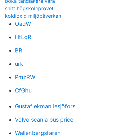
boka tandläkare vara
snitt högskoleprovet
koldioxid miljöpåverkan
OadW
HfLgR
BR
urk
PmzRW
CfGhu
Gustaf ekman lesjöfors
Volvo scania bus price
Wallenbergsfaren