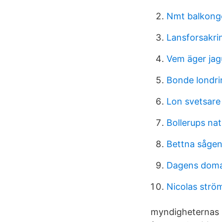
Nmt balkong
Lansforsakri
Vem äger jag
Bonde londrin
Lon svetsare
Bollerups n
Bettna såge
Dagens doma
Nicolas strö
myndigheternas i