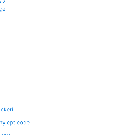
s 2
ige
ckeri
my cpt code