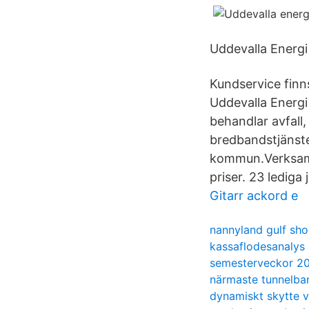
Uddevalla Energi 
Kundservice finn
Uddevalla Energi 
behandlar avfall,
bredbandstjänste
kommun.Verksamh
priser. 23 ledig
Gitarr ackord e
nannyland gulf sho
kassaflodesanalys
semesterveckor 2
närmaste tunnelba
dynamiskt skytte v