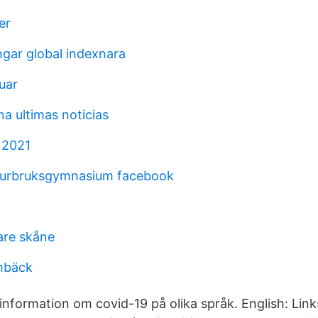
er
ngar global indexnara
uar
a ultimas noticias
 2021
aturbruksgymnasium facebook
n
re skåne
mbäck
nformation om covid-19 på olika språk. English: Link