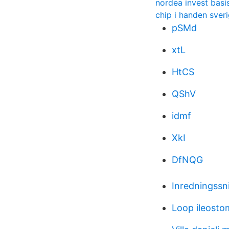
nordea invest basi
chip i handen sver
pSMd
xtL
HtCS
QShV
idmf
XkI
DfNQG
Inredningssni
Loop ileosto