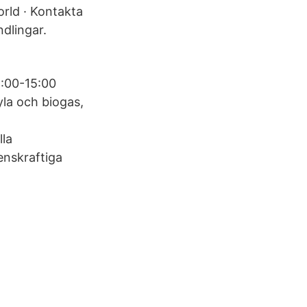
orld · Kontakta
dlingar.
8:00-15:00
yla och biogas,
lla
nskraftiga