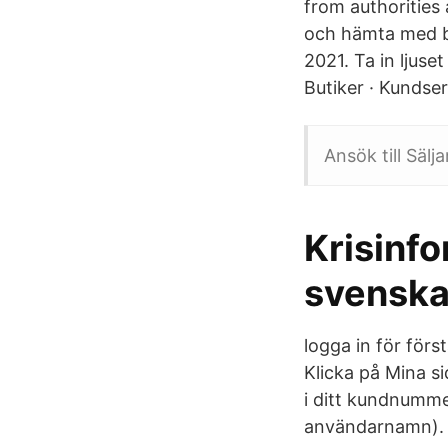
from authorities
och hämta med bil
2021. Ta in ljuse
Butiker · Kundser
Ansök till Säl
Krisinfo
svenska
logga in för förs
Klicka på Mina si
i ditt kundnumm
användarnamn). • 