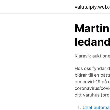
valutaipiy.web
Martin
ledand
Klaravik auktione
Hos oss fyndar d
bidrar till en b
om covid-19 på ol
coronavirus/covi
ditt varuhus (ord
Chef automat