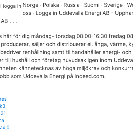
Norge · Polska · Russia · Suomi · Sverige · W
oss · Logga in Uddevalla Energi AB - Upphan
AB . . .
s här för dig måndag- torsdag 08:00-16:30 fredag 0
producerar, säljer och distribuerar el, ånga, värme, k
 bedriver renhållning samt tillhandahåller energi- och
r till hushåll och företag huvudsakligen inom Uddeva
eten kännetecknas av höga miljökrav och konkurre
a jobb som Uddevalla Energi på Indeed.com.
res
 k3
021
na
äxjö