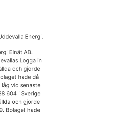
Uddevalla Energi.
rgi Elnät AB.
devallas Logga in
ällda och gjorde
Bolaget hade då
 låg vid senaste
38 604 i Sverige
ällda och gjorde
9. Bolaget hade