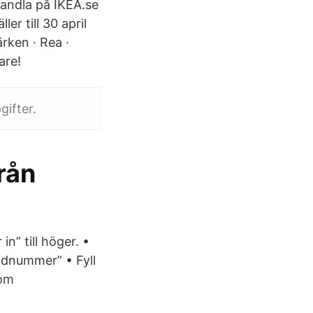
Handla på IKEA.se
er till 30 april
ärken · Rea ·
are!
gifter.
rån
n” till höger. •
undnummer” • Fyll
som