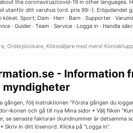
 about the coronavirus/covid-19 in other languages. 
 utanför ditt varuhus (ord. pris 99:-). Erbjudandet gäll
t i köket. Sport; Dam · Herr · Barn · Supporter · Varum
vice · Guider · Team · Service · Logga in · Handla säkr
jare, Orderplockare, Kökssäljare med mera! Kontaktupp
rmation.se - Information f
 myndigheter
ta gången, följ instruktionen ”Första gången du loggar i
dor-ikonen och gå till nya Mina sidor • Välj fliken ”K
er, se senaste fakturan (kundnummer är detsamma 
Skriv in ditt lösenord. Klicka på ”Logga in”.