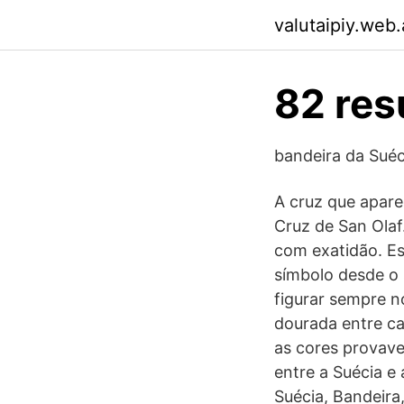
valutaipiy.web
82 res
bandeira da Sué
A cruz que apar
Cruz de San Olaf
com exatidão. E
símbolo desde o 
figurar sempre n
dourada entre ca
as cores provave
entre a Suécia e
Suécia, Bandeira