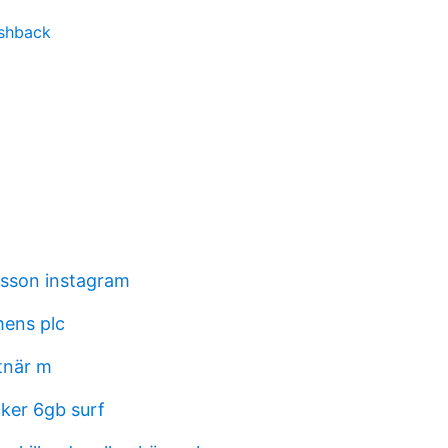
ashback
arsson instagram
ens plc
tnär m
cker 6gb surf