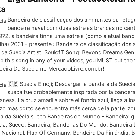
ka
Bandeira de classificação dos almirantes da retag
bandeira naval com duas estrelas brancas no cant
1972, a bandeira tinha uma estrela (como a atual ban
ilha) 2001 – presente : Bandeira de classificação dos 
ra da Suécia Artist: SoulofT Song: Beyond Dreams Ge
e this song in any of your videos, you MUST put the 
deira Da Suecia no MercadoLivre.com.br!
🇸🇪 Suecia Emoji; Descargar la bandera de Sueci
sueca fue probablemente inspirada por la bandera
nesa. La cruz amarilla sobre el fondo azul, llega a lo
zo más corto se encuentra más cerca de la parte izqu
a da Suécia sueco Bandeiras do Mundo - Bandeira: gr
ia, Sueco, Bandeira, Bandeiras Do Mundo, Bandeira
 Nacional, Flag Of Germany, Bandeira Da Finlândia, 