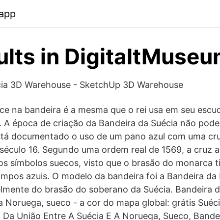
.app
ults in DigitaltMuse
cia 3D Warehouse - SketchUp 3D Warehouse
ece na bandeira é a mesma que o rei usa em seu esc
. A época de criação da Bandeira da Suécia não pod
stá documentado o uso de um pano azul com uma cr
século 16. Segundo uma ordem real de 1569, a cruz a
os símbolos suecos, visto que o brasão do monarca 
mpos azuis. O modelo da bandeira foi a Bandeira d
lmente do brasão do soberano da Suécia. Bandeira d
 a Noruega, sueco - a cor do mapa global: grátis Suéc
, Da União Entre A Suécia E A Noruega, Sueco, Bande