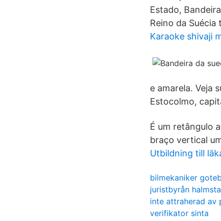
Estado, Bandeira
Reino da Suécia 
Karaoke shivaji 
e amarela. Veja 
Estocolmo, capita
É um retângulo a
braço vertical u
Utbildning till lä
bilmekaniker gote
juristbyrån halmst
inte attraherad av 
verifikator sinta