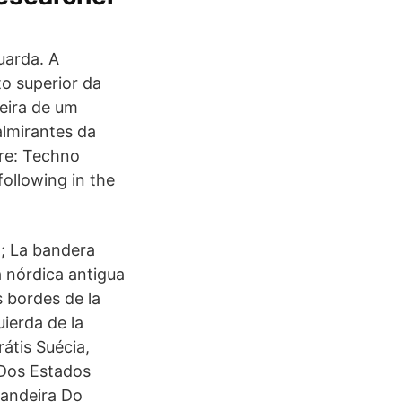
uarda. A
o superior da
deira de um
almirantes da
nre: Techno
following in the
a; La bandera
 nórdica antigua
s bordes de la
ierda de la
átis Suécia,
 Dos Estados
Bandeira Do