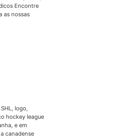
rdicos Encontre
a as nossas
 SHL, logo,
co hockey league
anha, e em
, a canadense