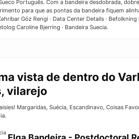
 Sueco Português. Com a bandeira desdobrada, dobr
imento para que as pontas da bandeira fiquem alinh
 Kehribar Göz Rengi · Data Center Details · Befolkning 
tolog Caroline Bjerring · Bandeira Suecia.
uma vista de dentro do Va
, vilarejo
isies! Margaridas, Suécia, Escandinavo, Coisas Favor
ia.
Elga Bandeira - Postdoctoral 