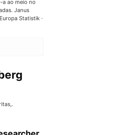
e-a ao meio no
adas. Janus
Europa Statistik ·
rberg
itas,.
Researcher