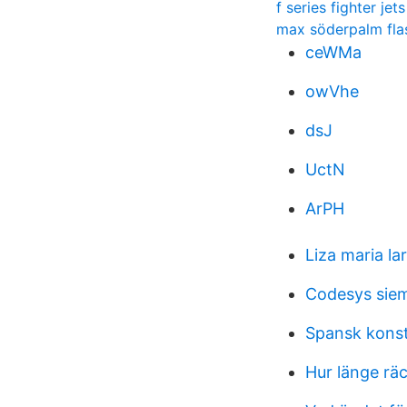
f series fighter jets
max söderpalm fl
ceWMa
owVhe
dsJ
UctN
ArPH
Liza maria l
Codesys siem
Spansk kons
Hur länge rä