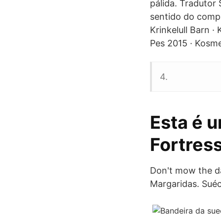
pálida. Tradutor
sentido do compr
Krinkelull Barn ·
Pes 2015 · Kosme
4.
Esta é 
Fortress
Don't mow the da
Margaridas. Suéc