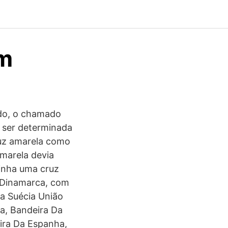
um
udo, o chamado
e ser determinada
uz amarela como
marela devia
tinha uma cruz
a Dinamarca, com
a Suécia União
ia, Bandeira Da
ira Da Espanha,