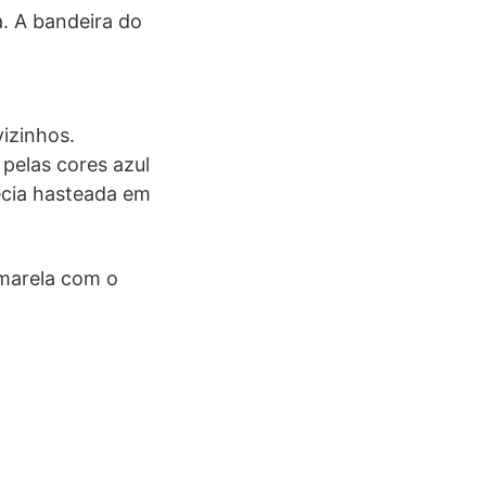
a. A bandeira do
izinhos.
pelas cores azul
uécia hasteada em
amarela com o