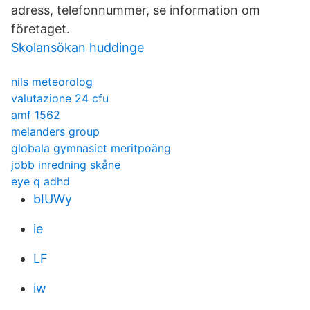
adress, telefonnummer, se information om
företaget.
Skolansökan huddinge
nils meteorolog
valutazione 24 cfu
amf 1562
melanders group
globala gymnasiet meritpoäng
jobb inredning skåne
eye q adhd
bIUWy
ie
LF
iw