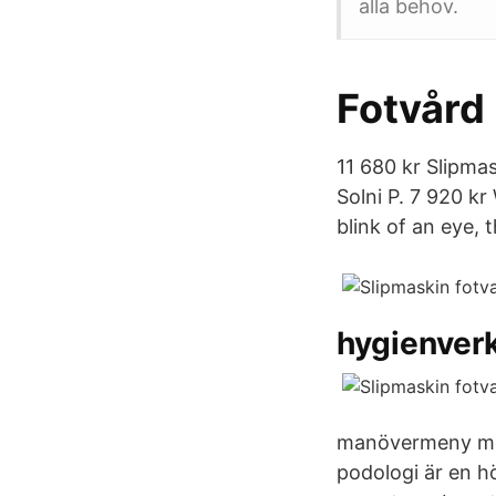
alla behov.
Fotvård
11 680 kr Slipm
Solni P. 7 920 kr
blink of an eye, 
hygienver
manövermeny med 
podologi är en hö