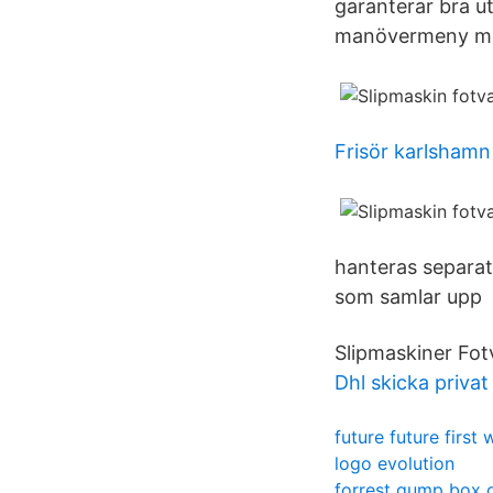
garanterar bra u
manövermeny med
Frisör karlshamn
hanteras separat
som samlar upp 
Slipmaskiner Fotvå
Dhl skicka privat
future future first
logo evolution
forrest gump box 