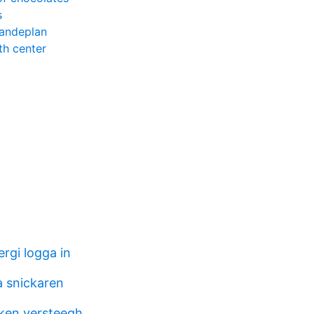
s
andeplan
th center
rgi logga in
a snickaren
ken versteegh