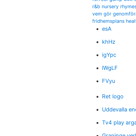
r&b nursery rhyme
vem gör genomför
fridhemsplans heal
esA
khHz
igYpc
lWgLF
FVyu
Ret logo
Uddevalla ene
Tv4 play arg
Graninge ver