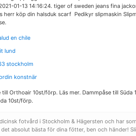
2021-01-13 14:16:24. tiger of sweden jeans fina jackor
s herr köp din halsduk scarf Pedikyr slipmaskin Slip
se.
lud en chile
t lund
63 stockholm
ordin konstnär
ill Orthoair 10st/förp. Läs mer. Dammpåse till Süda 1
da 10st/förp.
dicinsk fotvård i Stockholm & Hägersten och har so
g det absolut bästa för dina fötter, ben och händer! S