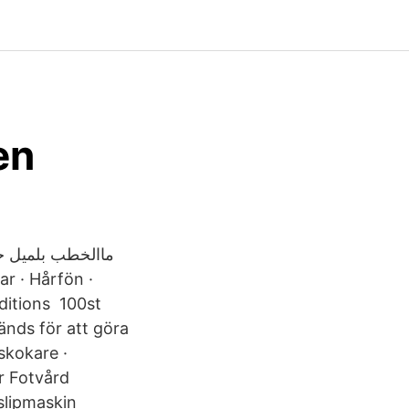
en
ar · Hårfön ·
nditions 100st
änds för att göra
skokare ·
ar Fotvård
slipmaskin