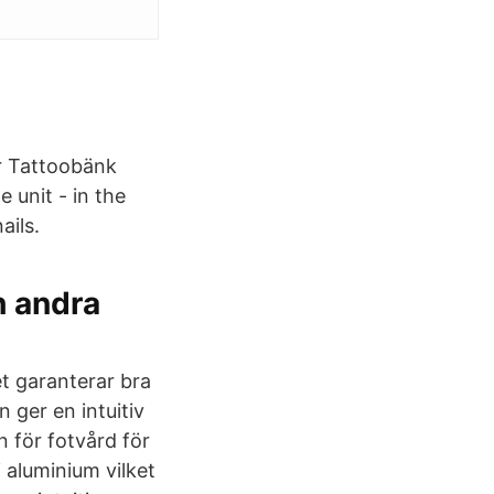
r Tattoobänk
 unit - in the
ails.
h andra
et garanterar bra
 ger en intuitiv
 för fotvård för
i aluminium vilket