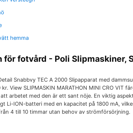
mö
e
vätt hemma
 för fotvård - Poli Slipmaskiner, 
 Detail Snabbvy TEC A 2000 Slipapparat med dammsu
 kr. View SLIPMASKIN MARATHON MINI CRO VIT fär
att arbetet med den är ett sant nöje. En viktig aspek
ggt Li-ION-batteri med en kapacitet på 1800 mA, vilke
rån 4 till 10 timmar utan behov av strömförsörjning.