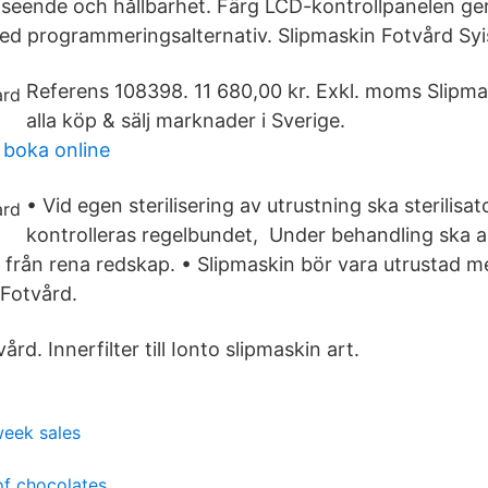
tseende och hållbarhet. Färg LCD-kontrollpanelen ger 
 programmeringsalternativ. Slipmaskin Fotvård Syi
Referens 108398. 11 680,00 kr. Exkl. moms Slipma
alla köp & sälj marknader i Sverige.
 boka online
• Vid egen sterilisering av utrustning ska sterilisa
kontrolleras regelbundet, Under behandling ska 
 från rena redskap. • Slipmaskin bör vara utrustad
Fotvård.
rd. Innerfilter till Ionto slipmaskin art.
 week sales
of chocolates