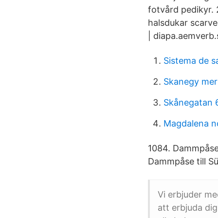
fotvård pedikyr. 
halsdukar scarve
| diapa.aemverb.
Sistema de sa
Skanegy meri
Skånegatan 
Magdalena n
1084. Dammpåse t
Dammpåse till Sü
Vi erbjuder me
att erbjuda di