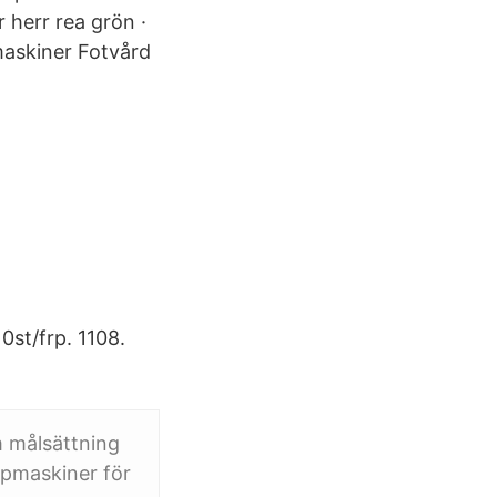
 herr rea grön ·
maskiner Fotvård
0st/frp. 1108.
m målsättning
lipmaskiner för