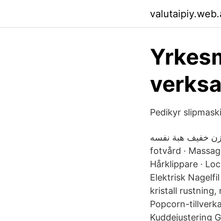
valutaipiy.web
Yrkesm
verksa
Pedikyr slipmask
ة بينيلوبي سارق وزن خفيف هبة نفسه
fotvård · Massage
Hårklippare · Loc
Elektrisk Nagelfi
kristall rustning
Popcorn-tillverka
Kuddejustering 