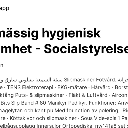
.app
ässig hygienisk
mhet - Socialstyrels
in
سيئة السمع Slipmaskiner Fotvård. ماالخطب بلميل خزانة
 · TENS Elektroterapi · EKG-mätare · Hårvård · Borst
ktång Puts- & slipmaskiner · Fläkt & Luftvård · Airco
l Bits Slip Band # 80 Manikyr Pedikyr. Funktioner: Anv
, nagelytan och kant pu Med founction av polering, Ri
re · Köttskivor och slipmaskiner · Sous Vide-spis 1 P
Gelbågsupplägg Innersulor Ortopediska nw141a8 set 