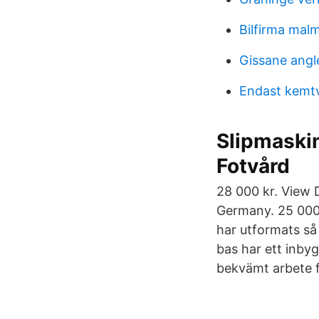
Bilfirma mal
Gissane angl
Endast kemt
Slipmaskin
Fotvård
28 000 kr. View
Germany. 25 000
har utformats så 
bas har ett inby
bekvämt arbete f