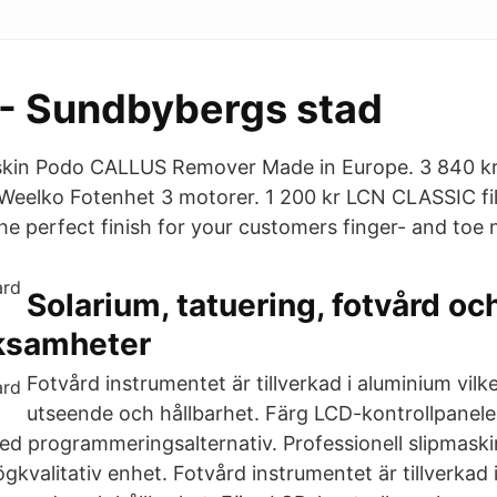
 - Sundbybergs stad
askin Podo CALLUS Remover Made in Europe. 3 840 k
 Weelko Fotenhet 3 motorer. 1 200 kr LCN CLASSIC file
the perfect finish for your customers finger- and toe n
Solarium, tatuering, fotvård oc
ksamheter
Fotvård instrumentet är tillverkad i aluminium vilk
utseende och hållbarhet. Färg LCD-kontrollpanelen
programmeringsalternativ. Professionell slipmaskin
gkvalitativ enhet. Fotvård instrumentet är tillverkad 