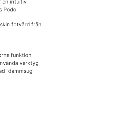
en intuitiv
s Podo.
skin fotvård från
torns funktion
använda verktyg
 med ”dammsug”