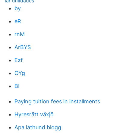
lar utilidades
by
eR
rnM
ArBYS
Ezf
OYg
BI
Paying tuition fees in installments
Hyresrätt växjö
Apa lathund blogg